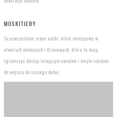
dekoracje okienne.
MOSKITIERY
To powszechnie znane siatki, które montujemy w
otworach okiennych i drzwiowych, które to mają
ograniczyć dostęp latającym owadom i innym robalom
do wejścia do naszego domu.