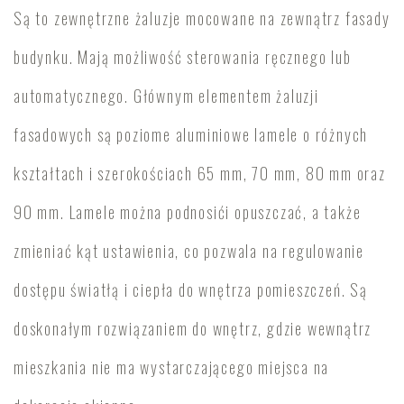
Są to zewnętrzne żaluzje mocowane na zewnątrz fasady
budynku. Mają możliwość sterowania ręcznego lub
automatycznego. Głównym elementem żaluzji
fasadowych są poziome aluminiowe lamele o różnych
kształtach i szerokościach 65 mm, 70 mm, 80 mm oraz
90 mm. Lamele można podnosići opuszczać, a także
zmieniać kąt ustawienia, co pozwala na regulowanie
dostępu światłą i ciepła do wnętrza pomieszczeń. Są
doskonałym rozwiązaniem do wnętrz, gdzie wewnątrz
mieszkania nie ma wystarczającego miejsca na